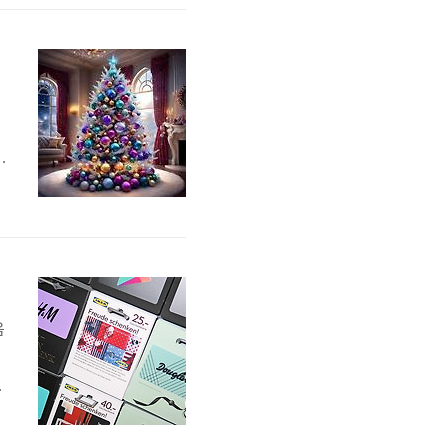
2
현
오
예
증
음
다
샵