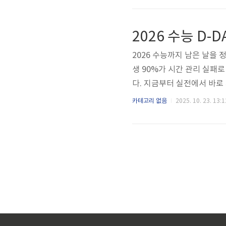
혜택이 시작됩니다.요약: 앱 
성 혜택 설정가이드자동 적립
2026 수능 D-
결제 시 자동으로 포인트가 쌓
2026 수능까지 남은 날을
생 90%가 시간 관리 실패
다. 지금부터 실전에서 바로 
능 일정 확인하기2026 수
카테고리 없음
2025. 10. 23. 13:1
월 13일(목요일)에 실시됩니
간 디데이 계산을 위해서는
다. 매일 아침 디데이를 확인
11월 13일, 현재 21일 ..