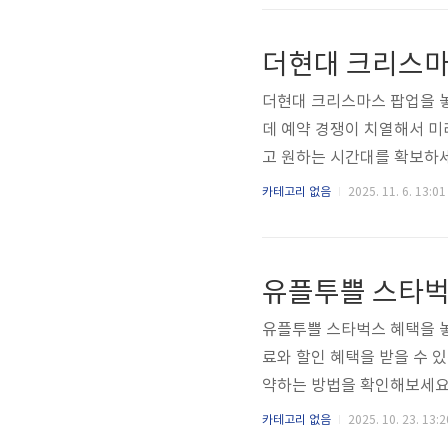
청 마감이 이루어지기 때문에 공
4(gov.kr), 각 지자체 
더현대 크리스마스
중인 사업을 확인할 수 있습니
더현대 크리스마스 팝업을 놓
데 예약 경쟁이 치열해서 미
고 원하는 시간대를 확보하
대 공식 홈페이지와 모바일 앱
카테고리 없음
2025. 11. 6. 13:01
픈됩니다. 회원가입 후 원하
대기표로만 운영됩니다.요약:
약가이드1단계: 회원가입 
유플투쁠 스타벅
까지 미리 해두세요. 예약 오
유플투쁠 스타벅스 혜택을 놓
료와 할인 혜택을 받을 수 있
약하는 방법을 확인해보세요
운로드한 후 휴대폰 번호 인
카테고리 없음
2025. 10. 23. 13:2
연결'을 선택하고 스타벅스 