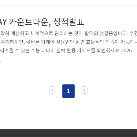
다운로드 → 휴대폰 인증 → 스타벅스 카드 연동으로 3분 완료 3분 
 설정하기앱 메인 화면에서 '자동 적립' 버튼을 활성화하면 스타벅
DAY 카운트다운, 성적발표
입니다. 별도 바코..
 정확히 계산하고 체계적으로 관리하는 것이 합격의 첫걸음입니다. 수
로 후회하지만, 올바른 디데이 활용법만 알면 효율적인 학습이 가능합
써먹을 수 있는 수능 디데이 완벽 활용 가이드를 확인하세요.2026 
능 디데이 정확한 계산방법2026학년도 대학수학능력시험은 2025년 1
2
다. 현재 2025년 10월 23일 기준으로 정확히 21일이 남았으며, 실
 온라인 디데이 계산기나 스마트폰 앱을 활용하는 것이 가장 정확합니
하는 습관을 만들어 긴박감을 유지하세요.요약: 2026 수능은 2025
1