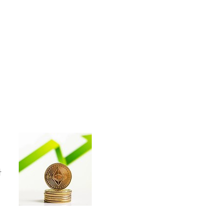
바
고
운
신