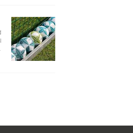
완
스
험
니
수
1
시
년