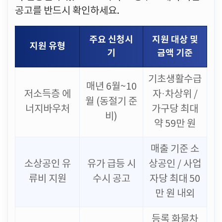
공고를 반드시 확인하세요.
주요 신청시
지원 대상 및
지원 유형
기
금액 기준
기초생활수급
매년 6월~10
저소득층 에
자·차상위 /
월 (동절기 준
너지바우처
가구당 최대
비)
약 59만 원
매출 기준 소
소상공인 유
유가 급등 시
상공인 / 사업
류비 지원
수시 공고
자당 최대 50
만 원 내외
등록 화물차