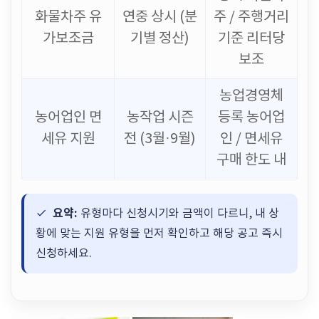
화물차주 유
연중 상시 (분
주 / 주행거리
가보조금
기별 정산)
기준 리터당
보조
농업경영체
농어업인 면
농작업 시즌
등록 농어업
세유 지원
전 (3월·9월)
인 / 면세유
구매 한도 내
요약:
유형마다 신청시기와 금액이 다르니, 내 상
황에 맞는 지원 유형을 먼저 확인하고 해당 공고 즉시
신청하세요.